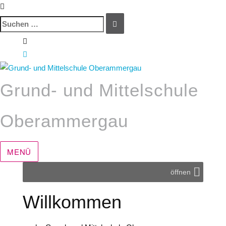
Suchen
SUCHEN
nach:
Zum
Inhalt
springen
Grund- und Mittelschule
Oberammergau
MENÜ
öffnen
Willkommen