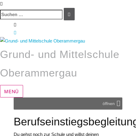
Suchen
SUCHEN
nach:
Zum
Inhalt
springen
Grund- und Mittelschule
Oberammergau
MENÜ
öffnen
Berufseinstiegsbegleitun
Du gehst noch zur Schule und willst deinen