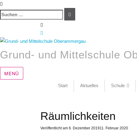
Suchen
SUCHEN
nach:
Zum
Inhalt
springen
Grund- und Mittelschule 
MENÜ
Start
Aktuelles
Schule
Räumlichkeiten
Veröffentlicht am
6. Dezember 2019
11. Februar 2020